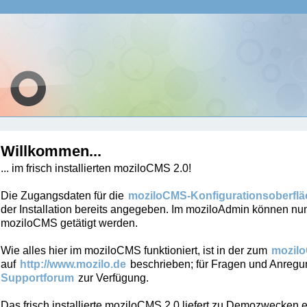
Willkommen...
... im frisch installierten moziloCMS 2.0!
Die Zugangsdaten für die
moziloCMS-Konfigurationsoberflä
der Installation bereits angegeben. Im moziloAdmin können nun
moziloCMS getätigt werden.
Wie alles hier im moziloCMS funktioniert, ist in der zum
mozil
auf
http://www.mozilo.de
beschrieben; für Fragen und Anregu
Supportforum
zur Verfügung.
Das frisch installierte moziloCMS 2.0 liefert zu Demozwecken e