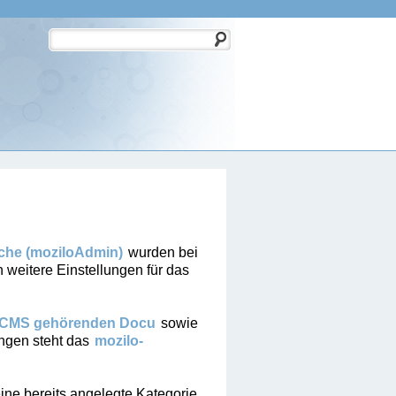
che (moziloAdmin)
wurden bei
 weitere Einstellungen für das
oCMS gehörenden Docu
sowie
ngen steht das
mozilo-
ine bereits angelegte Kategorie